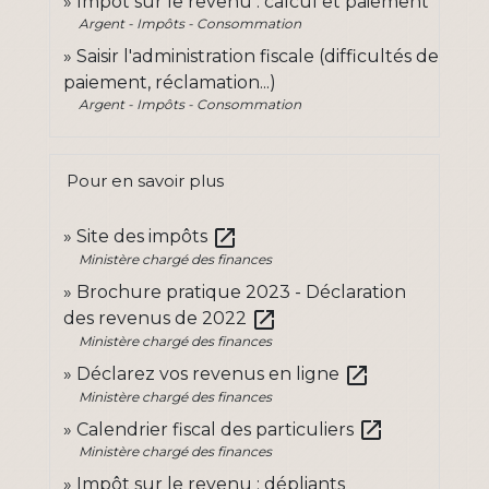
Impôt sur le revenu : calcul et paiement
Argent - Impôts - Consommation
Saisir l'administration fiscale (difficultés de
paiement, réclamation...)
Argent - Impôts - Consommation
Pour en savoir plus
open_in_new
Site des impôts
Ministère chargé des finances
Brochure pratique 2023 - Déclaration
open_in_new
des revenus de 2022
Ministère chargé des finances
open_in_new
Déclarez vos revenus en ligne
Ministère chargé des finances
open_in_new
Calendrier fiscal des particuliers
Ministère chargé des finances
Impôt sur le revenu : dépliants