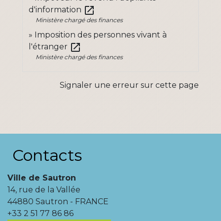
open_in_new
d'information
Ministère chargé des finances
Imposition des personnes vivant à
open_in_new
l'étranger
Ministère chargé des finances
Signaler une erreur sur cette page
Contacts
Ville de Sautron
14, rue de la Vallée
44880 Sautron - FRANCE
+33 2 51 77 86 86