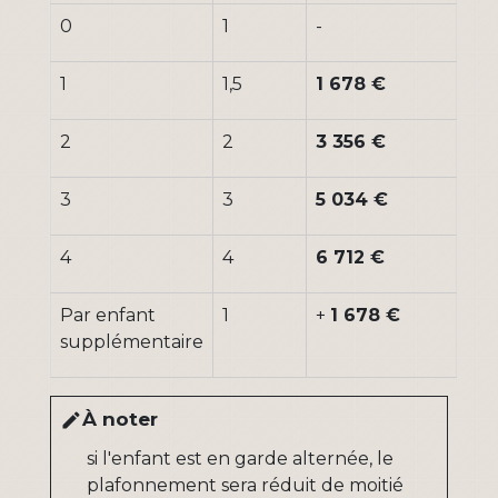
0
1
-
1
1,5
1 678 €
2
2
3 356 €
3
3
5 034 €
4
4
6 712 €
Par enfant
1
+
1 678 €
supplémentaire
À noter
edit
si l'enfant est en garde alternée, le
plafonnement sera réduit de moitié