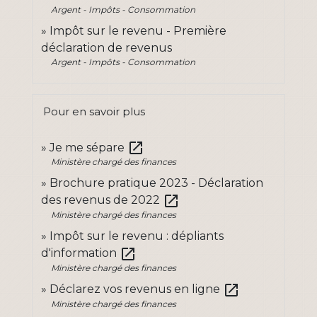
Argent - Impôts - Consommation
Impôt sur le revenu - Première
déclaration de revenus
Argent - Impôts - Consommation
Pour en savoir plus
open_in_new
Je me sépare
Ministère chargé des finances
Brochure pratique 2023 - Déclaration
open_in_new
des revenus de 2022
Ministère chargé des finances
Impôt sur le revenu : dépliants
open_in_new
d'information
Ministère chargé des finances
open_in_new
Déclarez vos revenus en ligne
Ministère chargé des finances