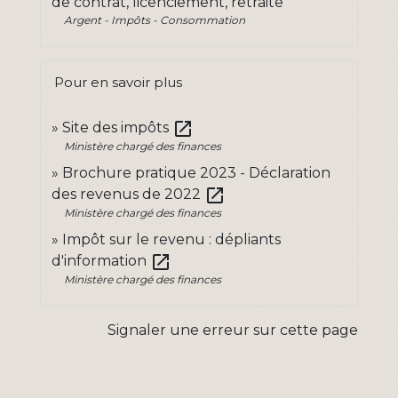
de contrat, licenciement, retraite
Argent - Impôts - Consommation
Pour en savoir plus
open_in_new
Site des impôts
Ministère chargé des finances
Brochure pratique 2023 - Déclaration
open_in_new
des revenus de 2022
Ministère chargé des finances
Impôt sur le revenu : dépliants
open_in_new
d'information
Ministère chargé des finances
Signaler une erreur sur cette page