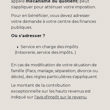
appelé
mécanisme du quotient
) peut
s'appliquer pour atténuer votre imposition.
Pour en bénéficier, vous devez adresser
votre demande à votre centre des finances
publiques.
Où s’adresser ?
arrow_right
Service en charge des impôts
(trésorerie, service des impôts...)
En cas de modification de votre situation de
famille (Pacs, mariage, séparation, divorce ou
décès), des règles particulières s'appliquent.
Le montant de la contribution
exceptionnelle sur les hauts revenus est
indiqué sur
l'avis d'impôt sur le revenu
.