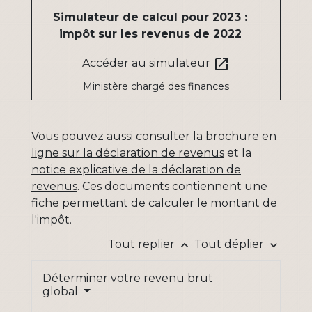
Simulateur de calcul pour 2023 :
impôt sur les revenus de 2022
open_in_new
Accéder au simulateur
Ministère chargé des finances
Vous pouvez aussi consulter la
brochure en
ligne sur la déclaration de revenus
et la
notice explicative de la déclaration de
revenus
. Ces documents contiennent une
fiche permettant de calculer le montant de
l'impôt.
Tout replier
Tout déplier
keyboard_arrow_up
keyboard_arrow_down
Déterminer votre revenu brut
global