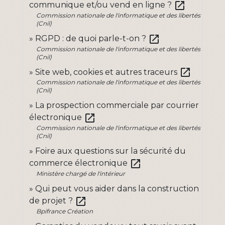
open_in_new
communique et/ou vend en ligne ?
Commission nationale de l'informatique et des libertés
(Cnil)
open_in_new
RGPD : de quoi parle-t-on ?
Commission nationale de l'informatique et des libertés
(Cnil)
open_in_new
Site web, cookies et autres traceurs
Commission nationale de l'informatique et des libertés
(Cnil)
La prospection commerciale par courrier
open_in_new
électronique
Commission nationale de l'informatique et des libertés
(Cnil)
Foire aux questions sur la sécurité du
open_in_new
commerce électronique
Ministère chargé de l'intérieur
Qui peut vous aider dans la construction
open_in_new
de projet ?
Bpifrance Création