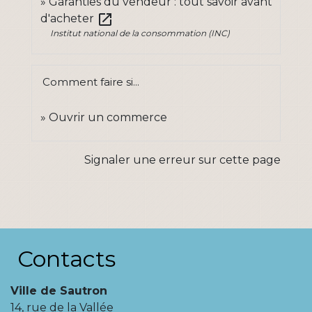
Garanties du vendeur : tout savoir avant
open_in_new
d'acheter
Institut national de la consommation (INC)
Comment faire si...
Ouvrir un commerce
Signaler une erreur sur cette page
Contacts
Ville de Sautron
14, rue de la Vallée