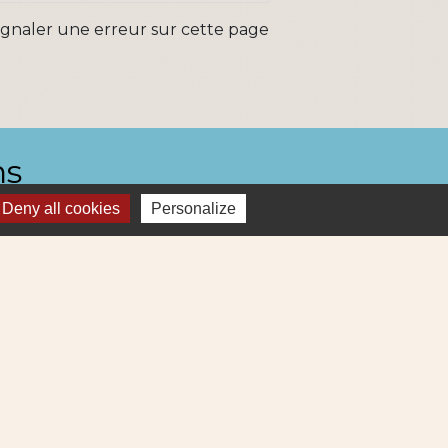
ignaler une erreur sur cette page
ns
Deny all cookies
Personalize
Métropole
re et Cens Nantes Métropole
ue : déchets (collecte et déchetterie)
igne 69
ne Lila 320
-
Gestion des cookies