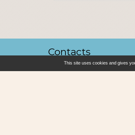
Contacts
This site uses cookies and gives you
Ville de Sautron
14, rue de la Vallée
44880 Sautron - FRANCE
+33 2 51 77 86 86
Contact par formulaire
Mentions légales
-
P