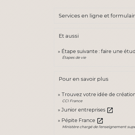
Services en ligne et formulai
Et aussi
Étape suivante : faire une ét
Étapes de vie
Pour en savoir plus
Trouvez votre idée de créatio
CCI France
open_in_new
Junior entreprises
open_in_new
Pépite France
Ministère chargé de l'enseignement supér