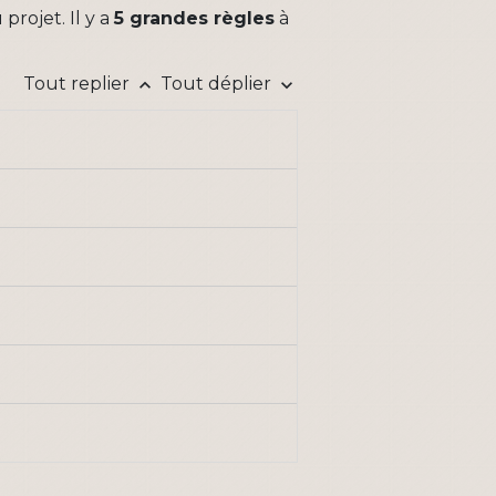
projet. Il y a
5 grandes règles
à
Tout replier
Tout déplier
keyboard_arrow_up
keyboard_arrow_down