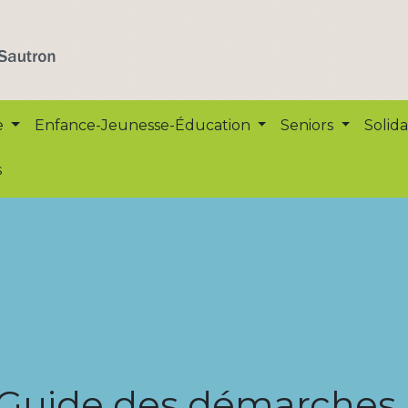
e
Enfance-Jeunesse-Éducation
Seniors
Solida
s
Guide des démarches