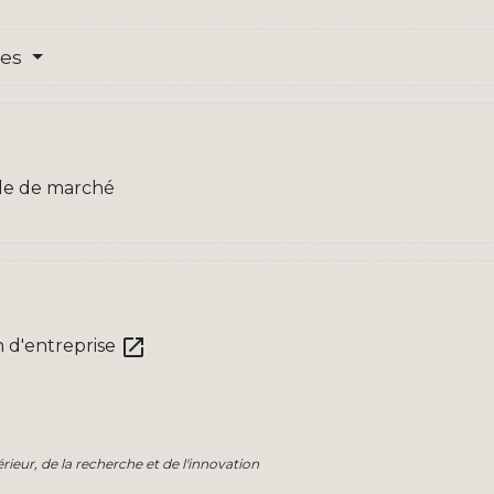
res
ude de marché
open_in_new
n d'entreprise
ieur, de la recherche et de l'innovation