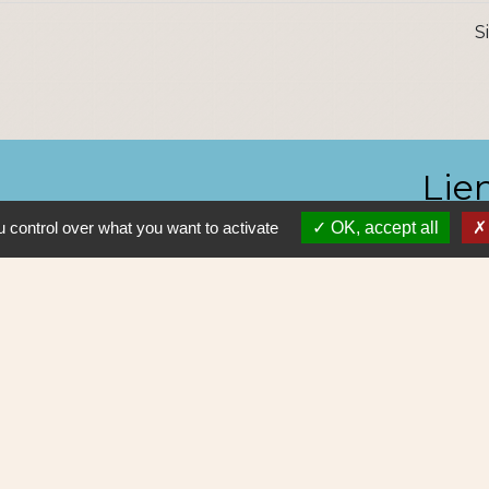
S
Lie
 control over what you want to activate
OK, accept all
Nantes 
Pôle Erd
En pratiq
NAOLIB L
Aleop Lig
olitique de confidentialité
-
Accessibilité
-
Plan du site