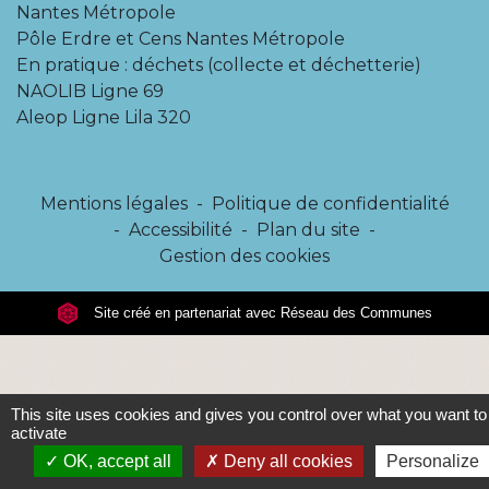
Nantes Métropole
Pôle Erdre et Cens Nantes Métropole
En pratique : déchets (collecte et déchetterie)
NAOLIB Ligne 69
Aleop Ligne Lila 320
Mentions légales
-
Politique de confidentialité
-
Accessibilité
-
Plan du site
-
Gestion des cookies
Site créé en partenariat avec Réseau des Communes
This site uses cookies and gives you control over what you want to
activate
OK, accept all
Deny all cookies
Personalize