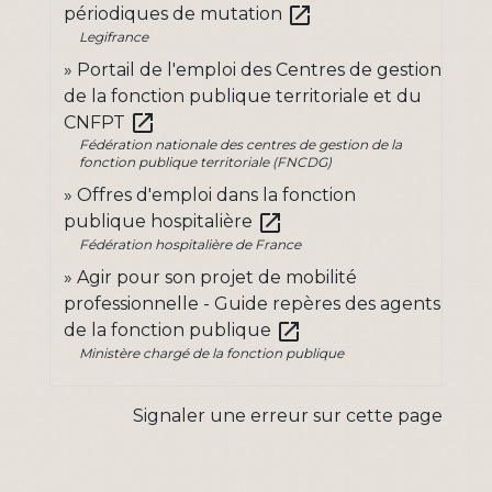
open_in_new
périodiques de mutation
Legifrance
Portail de l'emploi des Centres de gestion
de la fonction publique territoriale et du
open_in_new
CNFPT
Fédération nationale des centres de gestion de la
fonction publique territoriale (FNCDG)
Offres d'emploi dans la fonction
open_in_new
publique hospitalière
Fédération hospitalière de France
Agir pour son projet de mobilité
professionnelle - Guide repères des agents
open_in_new
de la fonction publique
Ministère chargé de la fonction publique
Signaler une erreur sur cette page