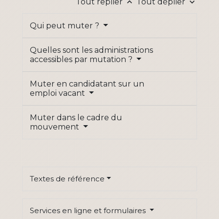
Tout replier
Tout déplier
keyboard_arrow_up
keyboard_arrow_down
Qui peut muter ?
Quelles sont les administrations
accessibles par mutation ?
Muter en candidatant sur un
emploi vacant
Muter dans le cadre du
mouvement
Textes de référence
Services en ligne et formulaires