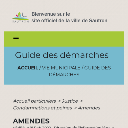
menu
Guide des démarches
ACCUEIL
/
VIE MUNICIPALE
/
GUIDE DES
DÉMARCHES
Accueil particuliers
>
Justice
>
Condamnations et peines
>
Amendes
AMENDES
Vérifié le 15 Feb 2022 - Direction de l'information légale