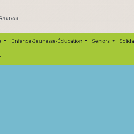
e
Enfance-Jeunesse-Éducation
Seniors
Solida
s