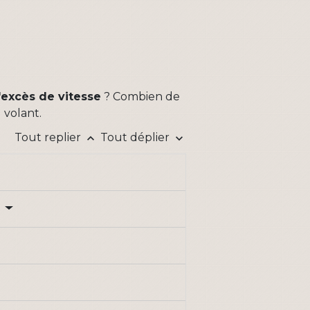
'excès de vitesse
? Combien de
 volant.
Tout replier
Tout déplier
keyboard_arrow_up
keyboard_arrow_down
?