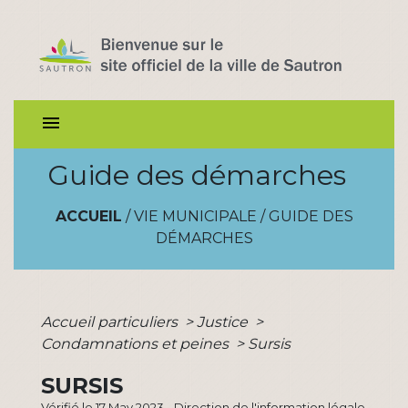
menu
Guide des démarches
ACCUEIL
/
VIE MUNICIPALE
/
GUIDE DES
DÉMARCHES
Accueil particuliers
>
Justice
>
Condamnations et peines
>
Sursis
SURSIS
Vérifié le 17 May 2023 - Direction de l'information légale