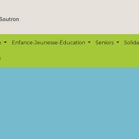
e
Enfance-Jeunesse-Éducation
Seniors
Solida
s