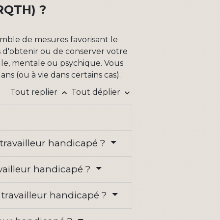
QTH) ?
emble de mesures favorisant le
és d'obtenir ou de conserver votre
elle, mentale ou psychique. Vous
ns (ou à vie dans certains cas).
Tout replier
Tout déplier
keyboard_arrow_up
keyboard_arrow_down
e travailleur handicapé ?
availleur handicapé ?
travailleur handicapé ?