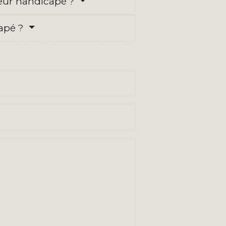
leur handicapé ?
capé ?