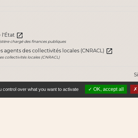
open_in_new
 l'État
inistère chargé des finances publiques
open_in_new
es agents des collectivités locales (CNRACL)
es collectivités locales (CNRACL)
S
 control over what you want to activate
OK, accept all
Lie
Nantes 