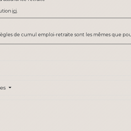
bution
ici
.
s règles de cumul emploi-retraite sont les mêmes que p
res