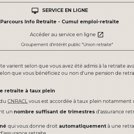
desktop_mac
SERVICE EN LIGNE
Parcours Info Retraite - Cumul emploi-retraite
open_in_new
Accéder au service en ligne
Groupement d'intérêt public "Union retraite"
e varient selon que vous avez été admis à la retraite ava
lon que vous bénéficiez ou non d'une pension de retr
 retraite à taux plein
 du
CNRACL
vous est accordée à taux plein notamment da
ant un
nombre suffisant de trimestres
d'assurance retr
iné
qui vous donne droit
automatiquement
à une retra
d'assurance retraite