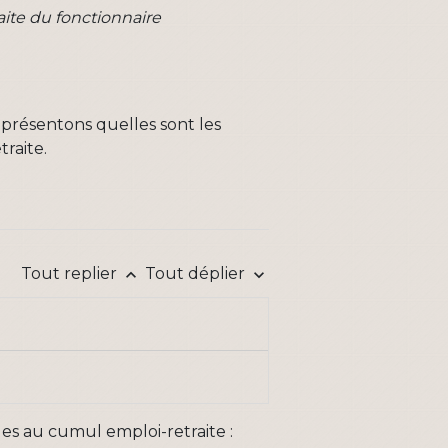
ite du fonctionnaire
 présentons quelles sont les
raite.
Tout replier
Tout déplier
keyboard_arrow_up
keyboard_arrow_down
les au cumul emploi-retraite :