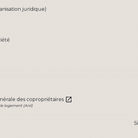
anisation juridique)
iété
open_in_new
énérale des copropriétaires
le logement (Anil)
S