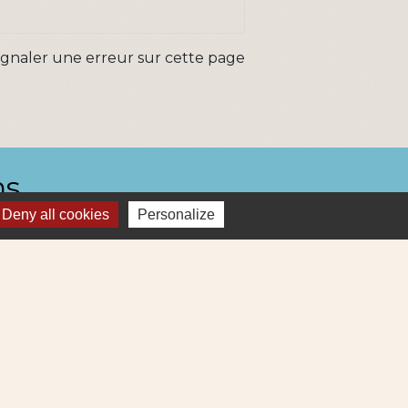
ignaler une erreur sur cette page
ns
Deny all cookies
Personalize
Métropole
re et Cens Nantes Métropole
ue : déchets (collecte et déchetterie)
igne 69
ne Lila 320