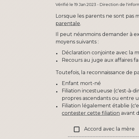
Vérifié le 19 Jan 2023 - Direction de l'inf
Lorsque les parents ne sont pas m
parentale
.
Il peut néanmoins demander à exer
moyens suivants :
Déclaration conjointe avec la 
Recours au juge aux affaires fam
Toutefois, la reconnaissance de pa
Enfant mort-né
Filiation incestueuse (c'est-à-
propres ascendants ou entre u
Filiation légalement établie (c'
contester cette filiation
avant d
check_box_outline_blank
Accord avec la mère