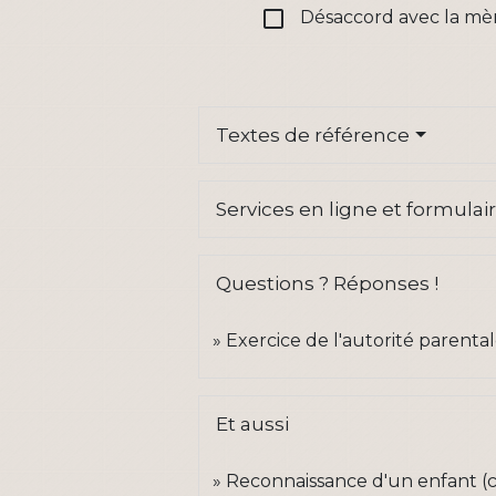
check_box_outline_blank
Désaccord avec la mè
Textes de référence
Services en ligne et formulai
Questions ? Réponses !
Exercice de l'autorité parenta
Et aussi
Reconnaissance d'un enfant (