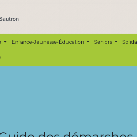
e
Enfance-Jeunesse-Éducation
Seniors
Solida
s
Guide des démarches