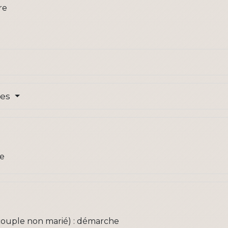
re
res
le
couple non marié) : démarche