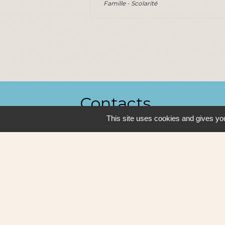
Famille - Scolarité
Contacts
This site uses cookies and gives you
Ville de Sautron
14, rue de la Vallée
44880 Sautron - FRANCE
+33 2 51 77 86 86
Contact par formulaire