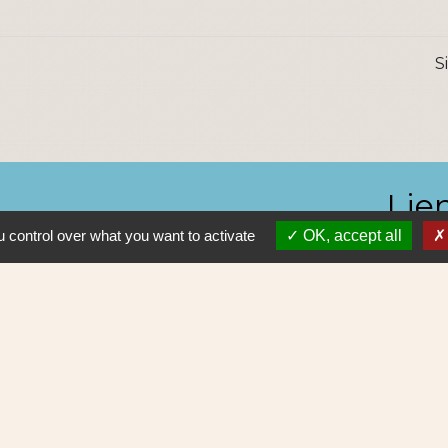
S
Lie
 control over what you want to activate
OK, accept all
Nantes 
Pôle Erd
En pratiq
NAOLIB L
Aleop Lig