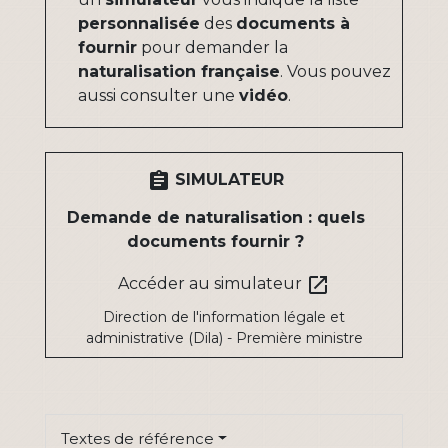
personnalisée
des
documents à
fournir
pour demander la
naturalisation française
. Vous pouvez
aussi consulter une
vidéo
.
assignment
SIMULATEUR
Demande de naturalisation : quels
documents fournir ?
open_in_new
Accéder au simulateur
Direction de l'information légale et
administrative (Dila) - Première ministre
Textes de référence