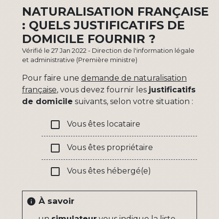
NATURALISATION FRANÇAISE
: QUELS JUSTIFICATIFS DE
DOMICILE FOURNIR ?
Vérifié le 27 Jan 2022 - Direction de l'information légale
et administrative (Première ministre)
Pour faire une
demande de naturalisation
française
, vous devez fournir les
justificatifs
de domicile
suivants, selon votre situation :
check_box_outline_blank
Vous êtes locataire
check_box_outline_blank
Vous êtes propriétaire
check_box_outline_blank
Vous êtes hébergé(e)
À savoir
info
un
simulateur
vous indique la liste