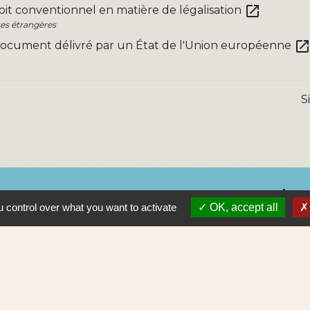
open_in_new
oit conventionnel en matière de légalisation
res étrangères
open_in_ne
document délivré par un État de l'Union européenne
S
Lie
 control over what you want to activate
OK, accept all
Nantes 
Pôle Erd
En pratiq
NAOLIB L
Aleop Lig