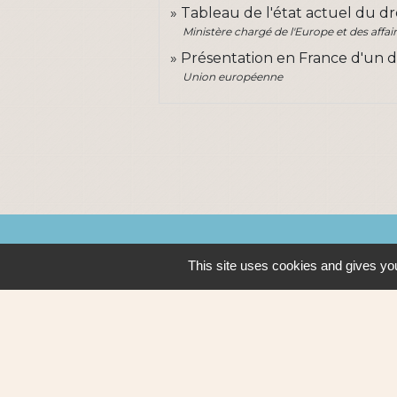
Tableau de l'état actuel du dr
Ministère chargé de l'Europe et des affai
Présentation en France d'un 
Union européenne
Contacts
This site uses cookies and gives you
Ville de Sautron
14, rue de la Vallée
44880 Sautron - FRANCE
+33 2 51 77 86 86
Contact par formulaire