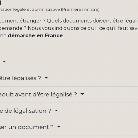
)
ormation légale et administrative (Première ministre)
document étranger ? Quels documents doivent être légalisé
mande ? Nous vous indiquons ce qu'il ce qu'il faut savo
une
démarche en France
.
?
tre légalisés ?
aduit avant d'être légalisé ?
 de légalisation ?
liser un document ?