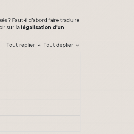
s ? Faut-il d'abord faire traduire
ir sur la
légalisation d'un
Tout replier
Tout déplier
keyboard_arrow_up
keyboard_arrow_down