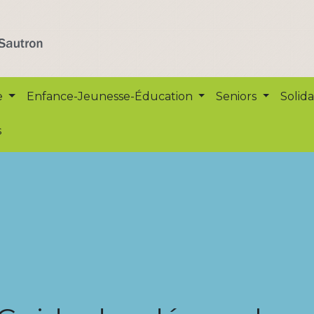
e
Enfance-Jeunesse-Éducation
Seniors
Solida
s