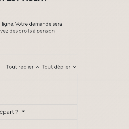
 ligne. Votre demande sera
ez des droits à pension.
Tout replier
Tout déplier
keyboard_arrow_up
keyboard_arrow_down
départ ?