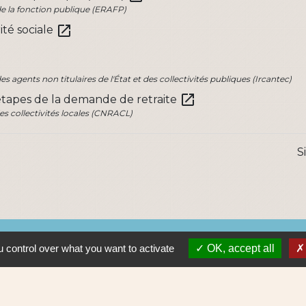
de la fonction publique (ERAFP)
open_in_new
ité sociale
s agents non titulaires de l'État et des collectivités publiques (Ircantec)
open_in_new
s étapes de la demande de retraite
es collectivités locales (CNRACL)
S
Lie
 control over what you want to activate
OK, accept all
Nantes 
Pôle Erd