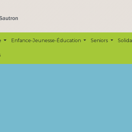
e
Enfance-Jeunesse-Éducation
Seniors
Solida
s