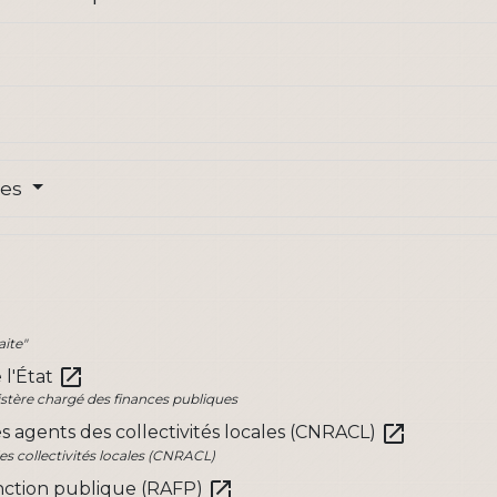
res
aite"
open_in_new
 l'État
inistère chargé des finances publiques
open_in_new
es agents des collectivités locales (CNRACL)
es collectivités locales (CNRACL)
open_in_new
fonction publique (RAFP)