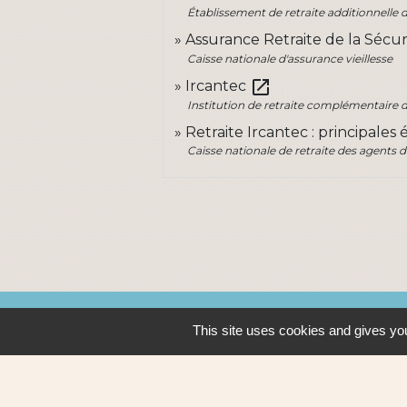
Établissement de retraite additionnelle 
Assurance Retraite de la Sécur
Caisse nationale d'assurance vieillesse
open_in_new
Ircantec
Institution de retraite complémentaire de
Retraite Ircantec : principale
Caisse nationale de retraite des agents d
Contacts
This site uses cookies and gives you
Ville de Sautron
14, rue de la Vallée