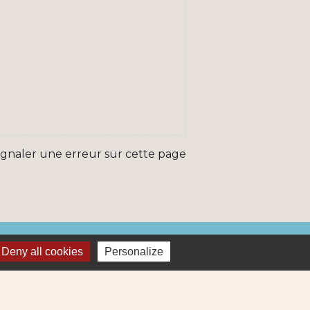
ignaler une erreur sur cette page
ns
Deny all cookies
Personalize
Métropole
re et Cens Nantes Métropole