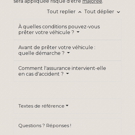
sera appliquée risque d'être
majorée
.
Tout replier
Tout déplier
keyboard_arrow_up
keyboard_arrow_down
À quelles conditions pouvez-vous
prêter votre véhicule ?
Avant de prêter votre véhicule :
quelle démarche ?
Comment l'assurance intervient-elle
en cas d'accident ?
Textes de référence
Questions ? Réponses !