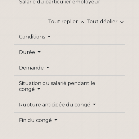
Salarié du particulier employeur
Tout replier
Tout déplier
keyboard_arrow_up
keyboard_arrow_down
Conditions
Durée
Demande
Situation du salarié pendant le
congé
Rupture anticipée du congé
Fin du congé