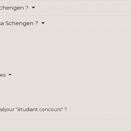
 Schengen ?
isa Schengen ?
res
 séjour "étudiant concours" ?