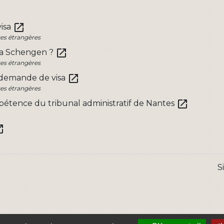
open_in_new
visa
res étrangères
open_in_new
sa Schengen ?
res étrangères
open_in_new
 demande de visa
res étrangères
open_in_new
pétence du tribunal administratif de Nantes
n_new
S