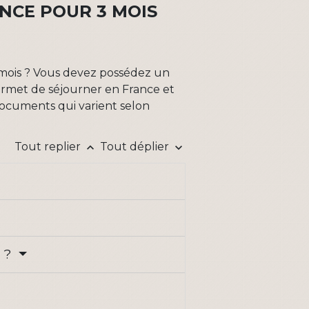
NCE POUR 3 MOIS
 mois ? Vous devez possédez un
permet de séjourner en France et
s documents qui varient selon
Tout replier
Tout déplier
keyboard_arrow_up
keyboard_arrow_down
a ?