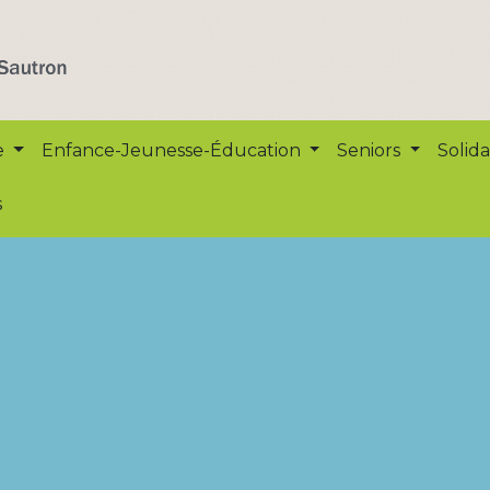
e
Enfance-Jeunesse-Éducation
Seniors
Solida
s