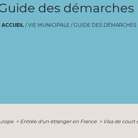
Guide des démarches
ACCUEIL
/
VIE MUNICIPALE
/
GUIDE DES DÉMARCHES
Europe
>
Entrée d'un étranger en France
>
Visa de court