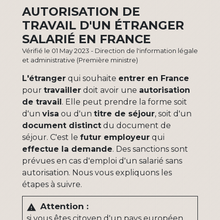
AUTORISATION DE
TRAVAIL D'UN ÉTRANGER
SALARIÉ EN FRANCE
Vérifié le 01 May 2023 - Direction de l'information légale
et administrative (Première ministre)
L'étranger
qui souhaite
entrer en France
pour
travailler
doit avoir une
autorisation
de travail
. Elle peut prendre la forme soit
d'un
visa
ou d'un
titre de séjour
, soit d'un
document distinct
du document de
séjour. C'est le
futur employeur
qui
effectue la demande
. Des sanctions sont
prévues en cas d'emploi d'un salarié sans
autorisation. Nous vous expliquons les
étapes à suivre.
Attention :
warning
si vous êtes citoyen d'un pays
européen
,