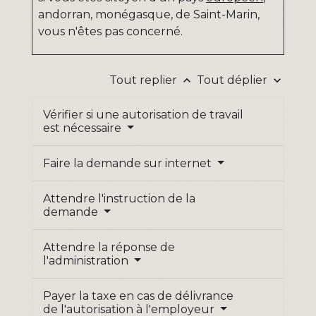
andorran, monégasque, de Saint-Marin,
vous n'êtes pas concerné.
Tout replier
Tout déplier
keyboard_arrow_up
keyboard_arrow_down
Vérifier si une autorisation de travail
est nécessaire
Faire la demande sur internet
Attendre l'instruction de la
demande
Attendre la réponse de
l'administration
Payer la taxe en cas de délivrance
de l'autorisation à l'employeur