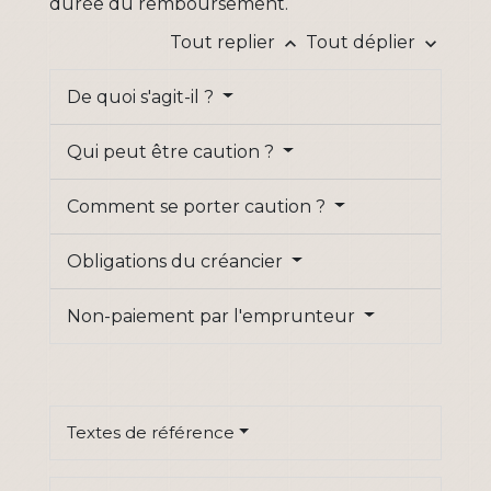
durée du remboursement.
Tout replier
Tout déplier
keyboard_arrow_up
keyboard_arrow_down
De quoi s'agit-il ?
Qui peut être caution ?
Comment se porter caution ?
Obligations du créancier
Non-paiement par l'emprunteur
Textes de référence