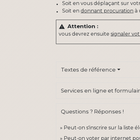
Soit en vous déplaçant sur vo
Soit en
donnant procuration
à 
Attention :
warning
vous devrez ensuite
signaler v
Textes de référence
Services en ligne et formulai
Questions ? Réponses !
Peut-on s'inscrire sur la liste
Peut-on voter par internet pou