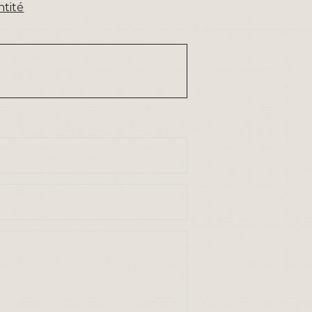
ntité