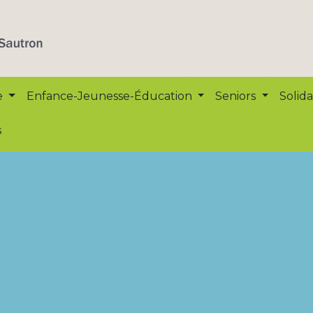
e
Enfance-Jeunesse-Éducation
Seniors
Solida
s