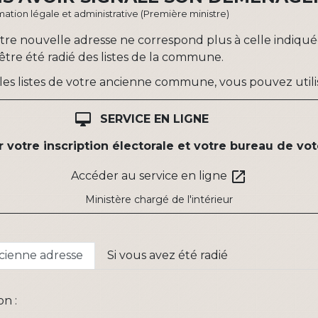
ormation légale et administrative (Première ministre)
e nouvelle adresse ne correspond plus à celle indiquée l
-être été radié des listes de la commune.
r les listes de votre ancienne commune, vous pouvez utilis
desktop_mac
SERVICE EN LIGNE
er votre inscription électorale et votre bureau de vo
open_in_new
Accéder au service en ligne
Ministère chargé de l'intérieur
ancienne adresse
Si vous avez été radié
on :