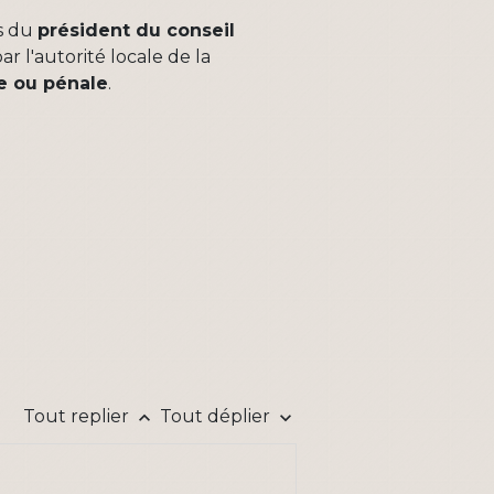
s du
président du conseil
ar l'autorité locale de la
le ou pénale
.
Tout replier
Tout déplier
keyboard_arrow_up
keyboard_arrow_down