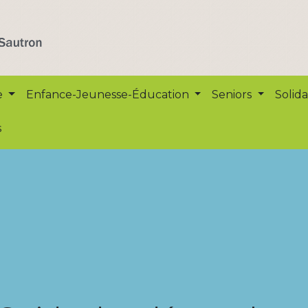
e
Enfance-Jeunesse-Éducation
Seniors
Solida
s