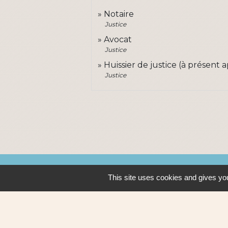
Notaire
Justice
Avocat
Justice
Huissier de justice (à présent 
Justice
Contacts
This site uses cookies and gives you
Ville de Sautron
14, rue de la Vallée
44880 Sautron - FRANCE