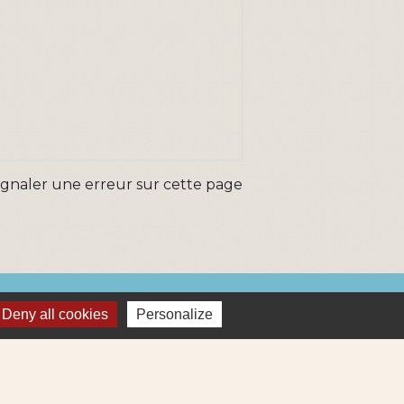
ignaler une erreur sur cette page
ns
Deny all cookies
Personalize
Métropole
re et Cens Nantes Métropole