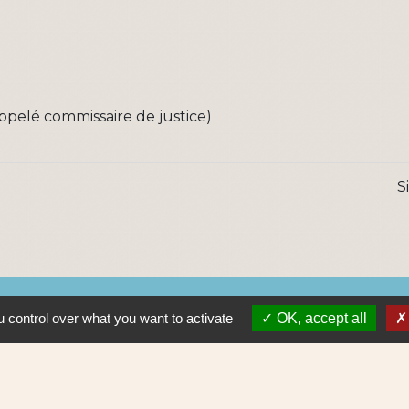
appelé commissaire de justice)
S
Lie
 control over what you want to activate
OK, accept all
Nantes 
Pôle Erd