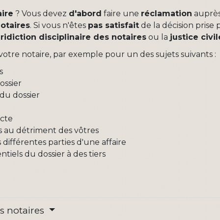
aire
? Vous devez
d'abord
faire une
réclamation
auprè
notaires
. Si vous n'êtes
pas satisfait
de la décision prise p
uridiction disciplinaire des notaires
ou la
justice civi
votre notaire, par exemple pour un des sujets suivants :
s
ossier
du dossier
acte
s au détriment des vôtres
 différentes parties d'une affaire
tiels du dossier à des tiers
es notaires