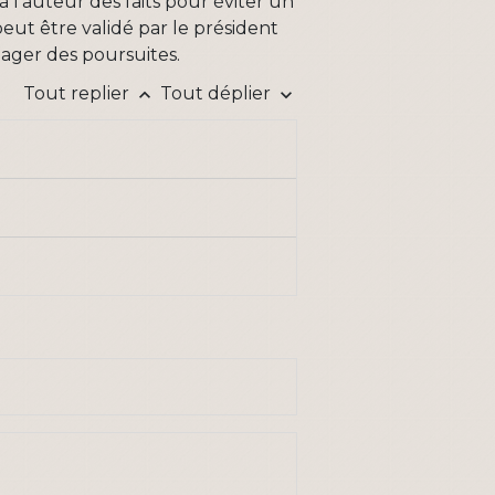
 l'auteur des faits pour éviter un
d peut être validé par le président
gager des poursuites.
Tout replier
Tout déplier
keyboard_arrow_up
keyboard_arrow_down