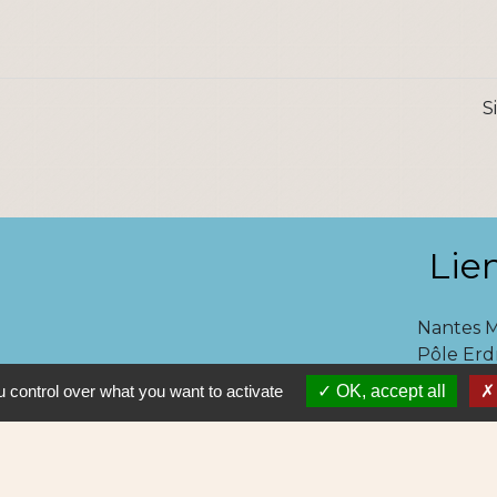
S
Lie
Nantes 
Pôle Erd
En pratiq
 control over what you want to activate
OK, accept all
NAOLIB L
Aleop Lig