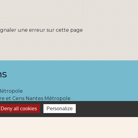
ignaler une erreur sur cette page
ns
Métropole
re et Cens Nantes Métropole
ue : déchets (collecte et déchetterie)
Deny all cookies
Personalize
igne 69
ne Lila 320