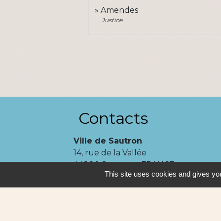
Amendes
Justice
Contacts
Ville de Sautron
14, rue de la Vallée
44880 Sautron - FRANCE
This site uses cookies and gives you
+33 2 51 77 86 86
Contact par formulaire