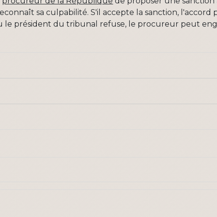
u
procureur de la République
de proposer une sanction à
 reconnaît sa culpabilité. S'il accepte la sanction, l'accor
 ou le président du tribunal refuse, le procureur peut en