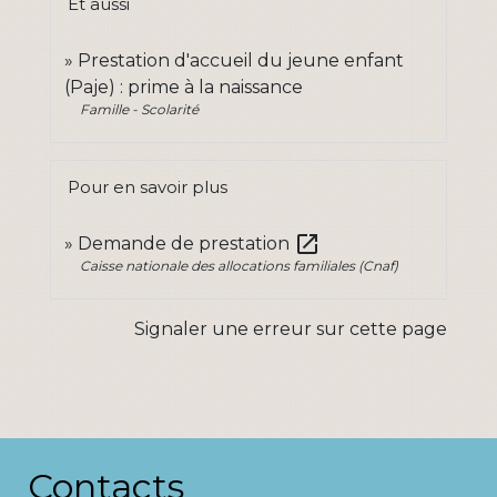
Et aussi
Prestation d'accueil du jeune enfant
(Paje) : prime à la naissance
Famille - Scolarité
Pour en savoir plus
open_in_new
Demande de prestation
Caisse nationale des allocations familiales (Cnaf)
Signaler une erreur sur cette page
Contacts