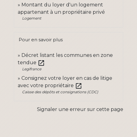
Montant du loyer d'un logement
appartenant à un propriétaire privé
Logement
Pour en savoir plus
Décret listant les communes en zone
open_in_new
tendue
Legifrance
Consignez votre loyer en cas de litige
open_in_new
avec votre propriétaire
Caisse des dépôts et consignations (CDC)
Signaler une erreur sur cette page