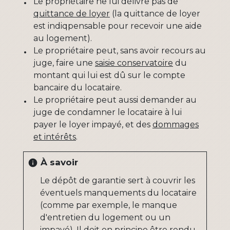
Le propriétaire ne lui délivre pas de
quittance de loyer
(la quittance de loyer
est indiqpensable pour recevoir une aide
au logement).
Le propriétaire peut, sans avoir recours au
juge, faire une
saisie conservatoire
du
montant qui lui est dû sur le compte
bancaire du locataire.
Le propriétaire peut aussi demander au
juge de condamner le locataire à lui
payer le loyer impayé, et des
dommages
et intérêts
.
À savoir
info
Le dépôt de garantie sert à couvrir les
éventuels manquements du locataire
(comme par exemple, le manque
d'entretien du logement ou un
impayé). Il doit en principe être rendu