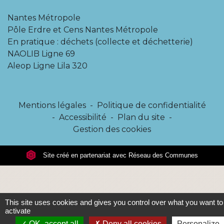
Nantes Métropole
Pôle Erdre et Cens Nantes Métropole
En pratique : déchets (collecte et déchetterie)
NAOLIB Ligne 69
Aleop Ligne Lila 320
Mentions légales
-
Politique de confidentialité
-
Accessibilité
-
Plan du site
-
Gestion des cookies
Site créé en partenariat avec Réseau des Communes
This site uses cookies and gives you control over what you want to
activate
OK, accept all
Deny all cookies
Personalize