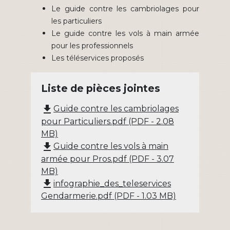
Le guide contre les cambriolages pour
les particuliers
Le guide contre les vols à main armée
pour les professionnels
Les téléservices proposés
Liste de pièces jointes
file_download
Guide contre les cambriolages
pour Particuliers.pdf (PDF - 2.08
MB)
file_download
Guide contre les vols à main
armée pour Pros.pdf (PDF - 3.07
MB)
file_download
infographie_des_teleservices
Gendarmerie.pdf (PDF - 1.03 MB)