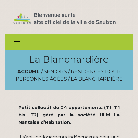
menu
La Blanchardière
ACCUEIL
/
SENIORS
/
RÉSIDENCES POUR
PERSONNES ÂGÉES
/
LA BLANCHARDIÈRE
Petit collectif de 24 appartements (T1, T1
bis, T2) géré par la société HLM La
Nantaise d’Habitation.
Il s’agit de logements indépendants pour une