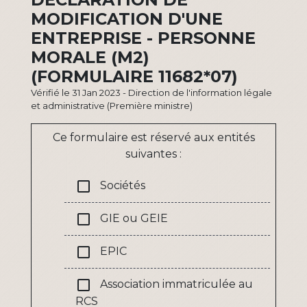
MODIFICATION D'UNE
ENTREPRISE - PERSONNE
MORALE (M2)
(FORMULAIRE 11682*07)
Vérifié le 31 Jan 2023 - Direction de l'information légale
et administrative (Première ministre)
Ce formulaire est réservé aux entités
suivantes :
check_box_outline_blank
Sociétés
check_box_outline_blank
GIE ou GEIE
check_box_outline_blank
EPIC
check_box_outline_blank
Association immatriculée au
RCS