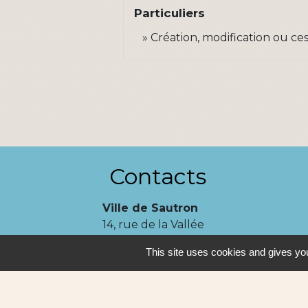
Particuliers
Création, modification ou cessa
Contacts
Ville de Sautron
14, rue de la Vallée
44880 Sautron - FRANCE
This site uses cookies and gives you
+33 2 51 77 86 86
Contact par formulaire