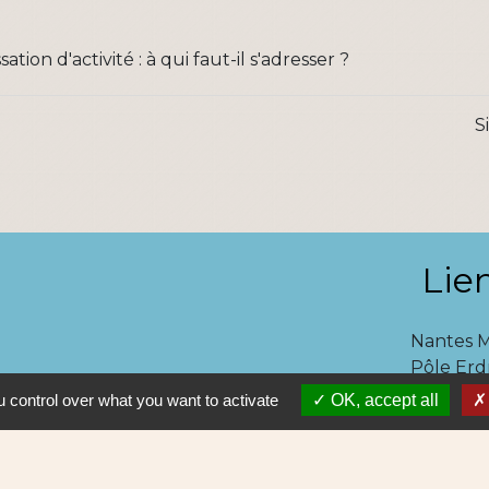
tion d'activité : à qui faut-il s'adresser ?
S
Lie
Nantes 
Pôle Erd
En pratiq
 control over what you want to activate
OK, accept all
NAOLIB L
Aleop Lig