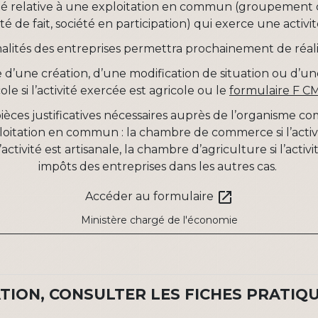
té relative à une exploitation en commun (groupement de
iété de fait, société en participation) qui exerce une acti
lités des entreprises permettra prochainement de réalis
se d’une création, d’une modification de situation ou d’une
ole si l’activité exercée est agricole ou le
formulaire F C
es justificatives nécessaires auprès de l’organisme comp
ploitation en commun : la chambre de commerce si l’acti
l’activité est artisanale, la chambre d’agriculture si l’activ
impôts des entreprises dans les autres cas.
open_in_new
Accéder au formulaire
Ministère chargé de l'économie
ION, CONSULTER LES FICHES PRATIQU