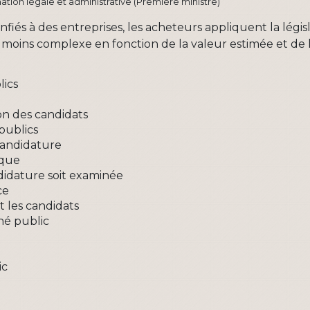
ormation légale et administrative (Première ministre)
nfiés à des entreprises, les acheteurs appliquent la légi
 moins complexe en fonction de la valeur estimée et de 
lics
on des candidats
publics
candidature
ique
didature soit examinée
ce
t les candidats
hé public
ic