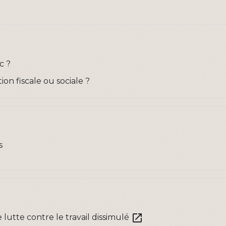
c ?
n fiscale ou sociale ?
s
open_in_new
e lutte contre le travail dissimulé