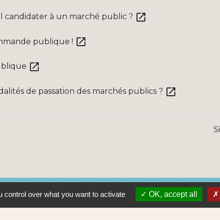
open_in_new
l candidater à un marché public ?
open_in_new
commande publique !
open_in_new
ublique
open_in_new
dalités de passation des marchés publics ?
S
Lie
 control over what you want to activate
OK, accept all