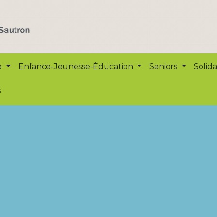
e
Enfance-Jeunesse-Éducation
Seniors
Solida
s