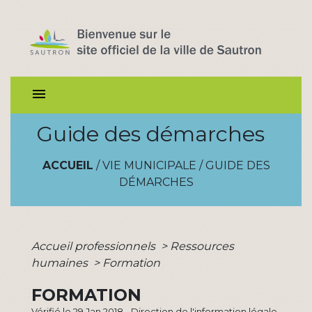
menu
Guide des démarches
ACCUEIL
/
VIE MUNICIPALE
/
GUIDE DES
DÉMARCHES
Accueil professionnels
>
Ressources
humaines
>
Formation
FORMATION
Vérifié le 29 Jan 2018 - Direction de l'information légale