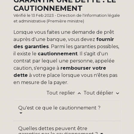
CAUTIONNEMENT
Vérifié le 13 Feb 2023 - Direction de l'information légale
et administrative (Première ministre)
Lorsque vous faites une demande de prêt
auprès d'une banque, vous devez
fournir
des garanties
. Parmi les garanties possibles,
il existe le
cautionnement
. Il s'agit d'un
contrat par lequel une personne, appelée
caution, s'engage à
rembourser votre
dette
à votre place lorsque vous n'êtes pas
en mesure de la payer.
Tout replier
Tout déplier
keyboard_arrow_up
keyboard_arrow_down
Qu'est ce que le cautionnement ?
Quelles dettes peuvent être