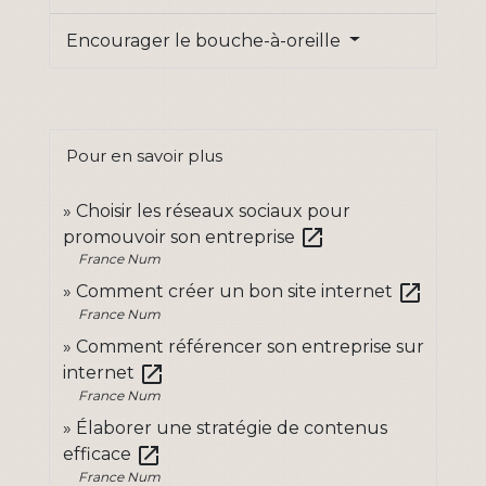
Encourager le bouche-à-oreille
Pour en savoir plus
Choisir les réseaux sociaux pour
open_in_new
promouvoir son entreprise
France Num
open_in_new
Comment créer un bon site internet
France Num
Comment référencer son entreprise sur
open_in_new
internet
France Num
Élaborer une stratégie de contenus
open_in_new
efficace
France Num