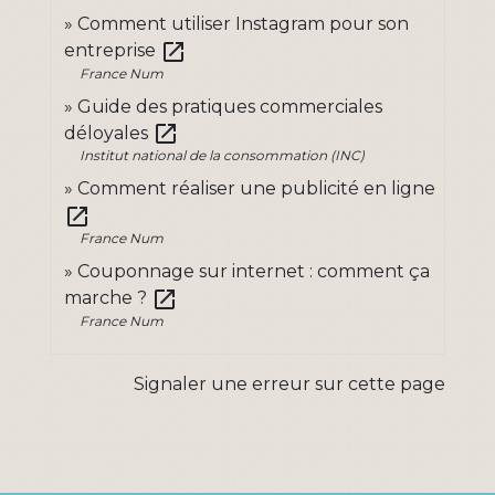
Comment utiliser Instagram pour son
open_in_new
entreprise
France Num
Guide des pratiques commerciales
open_in_new
déloyales
Institut national de la consommation (INC)
Comment réaliser une publicité en ligne
open_in_new
France Num
Couponnage sur internet : comment ça
open_in_new
marche ?
France Num
Signaler une erreur sur cette page