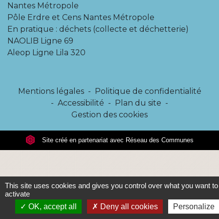
Nantes Métropole
Pôle Erdre et Cens Nantes Métropole
En pratique : déchets (collecte et déchetterie)
NAOLIB Ligne 69
Aleop Ligne Lila 320
Mentions légales
-
Politique de confidentialité
-
Accessibilité
-
Plan du site
-
Gestion des cookies
Site créé en partenariat avec Réseau des Communes
This site uses cookies and gives you control over what you want to
activate
OK, accept all
Deny all cookies
Personalize