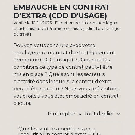
EMBAUCHE EN CONTRAT
D'EXTRA (CDD D'USAGE)
Vérifié le 10 Jul 2023 - Direction de l'information légale
et administrative (Première ministre), Ministère chargé
du travail
Pouvez-vous conclure avec votre
employeur un contrat d'extra (également
dénommé
CDD
d'usage) ? Dans quelles
conditions ce type de contrat peut-il être
mis en place ? Quels sont les secteurs
d'activité dans lesquels le contrat d'extra
peut-il être conclu ? Nous vous présentons
vos droits si vous êtes embauché en contrat
d'extra.
Tout replier
Tout déplier
keyboard_arrow_up
keyboard_arrow_down
Quelles sont les conditions pour
recourir à un contrat d'extra (CDD