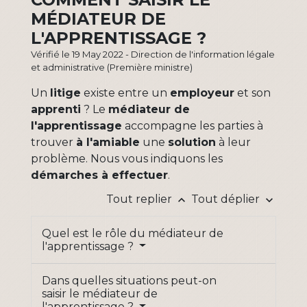
MÉDIATEUR DE
L'APPRENTISSAGE ?
Vérifié le 19 May 2022 - Direction de l'information légale
et administrative (Première ministre)
Un
litige
existe entre un
employeur
et son
apprenti
? Le
médiateur de
l'apprentissage
accompagne les parties à
trouver
à l'amiable
une
solution
à leur
problème. Nous vous indiquons les
démarches à effectuer
.
Tout replier
Tout déplier
keyboard_arrow_up
keyboard_arrow_down
Quel est le rôle du médiateur de
l'apprentissage ?
Dans quelles situations peut-on
saisir le médiateur de
l'apprentissage ?