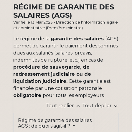
RÉGIME DE GARANTIE DES
SALAIRES (AGS)
Vérifié le 13 Mar 2023 - Direction de l'information légale
et administrative (Première ministre)
Le régime de la
garantie des salaires
(
AGS
)
permet de garantir le paiement des sommes
dues aux salariés (salaires, préavis,
indemnités de rupture, etc.) en cas de
procédure de sauvegarde, de
redressement judiciaire ou de
liquidation judiciaire.
Cette garantie est
financée par une cotisation patronale
obligatoire
pour tous les employeurs.
Tout replier
Tout déplier
keyboard_arrow_up
keyboard_arrow_down
Régime de garantie des salaires
AGS : de quoi s'agit-il ?