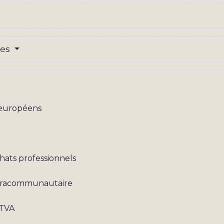
res
 européens
hats professionnels
tracommunautaire
 TVA