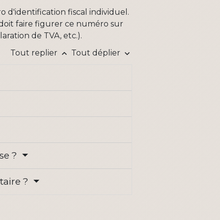
identification fiscal individuel.
 doit faire figurer ce numéro sur
aration de TVA, etc.).
Tout replier
Tout déplier
keyboard_arrow_up
keyboard_arrow_down
se ?
taire ?