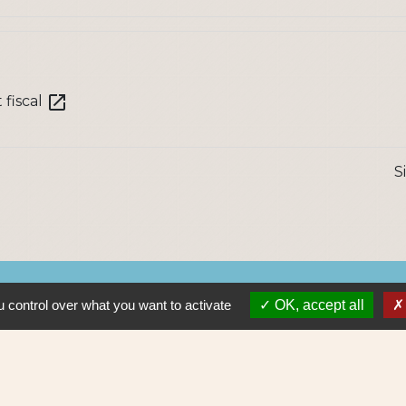
open_in_new
 fiscal
S
Lie
 control over what you want to activate
OK, accept all
Nantes 
Pôle Erd
En pratiq