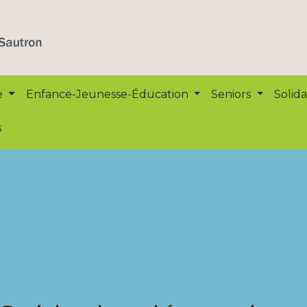
e
Enfance-Jeunesse-Éducation
Seniors
Solida
s