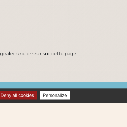
ignaler une erreur sur cette page
ns
Deny all cookies
Personalize
Métropole
re et Cens Nantes Métropole
ue : déchets (collecte et déchetterie)