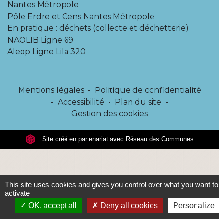
Nantes Métropole
Pôle Erdre et Cens Nantes Métropole
En pratique : déchets (collecte et déchetterie)
NAOLIB Ligne 69
Aleop Ligne Lila 320
Mentions légales
-
Politique de confidentialité
-
Accessibilité
-
Plan du site
-
Gestion des cookies
Site créé en partenariat avec Réseau des Communes
This site uses cookies and gives you control over what you want to
activate
OK, accept all
Deny all cookies
Personalize