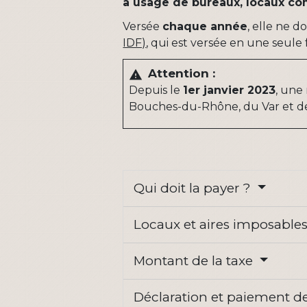
à usage de bureaux, locaux co
Versée
chaque année
, elle ne 
IDF)
, qui est versée en une seule
Attention :
warning
Depuis le
1
er
janvier 2023
, une
Bouches-du-Rhône, du Var et de
Qui doit la payer ?
Locaux et aires imposable
Montant de la taxe
Déclaration et paiement de