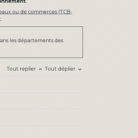
tionnement
.
reaux ou de commerces (TCB-
.
ans les départements des
Tout replier
Tout déplier
keyboard_arrow_up
keyboard_arrow_down