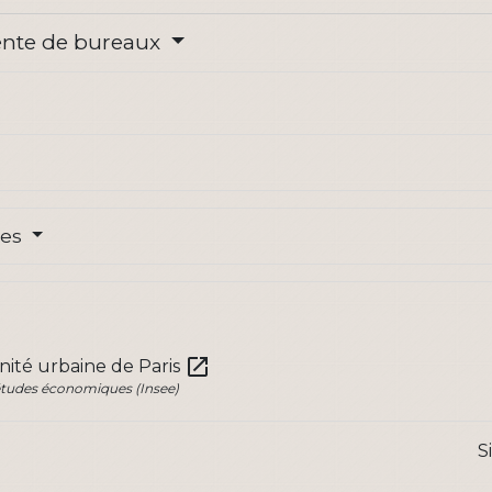
vente de bureaux
res
open_in_new
ité urbaine de Paris
s études économiques (Insee)
S