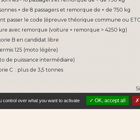
rsonnes + de 8 passagers et remorque de + de 750 kg
nt passer le code (épreuve théorique commune ou ETG
ture avec remorque (voiture + remorque > 4250 kg)
orie B en candidat libre
ermis 125 (moto légère)
to de puissance intermédiaire)
rie C : plus de 3,5 tonnes
S
 control over what you want to activate
OK, accept all
Lie