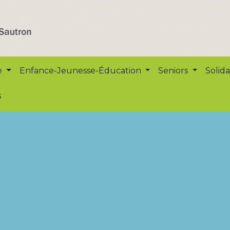
e
Enfance-Jeunesse-Éducation
Seniors
Solida
s