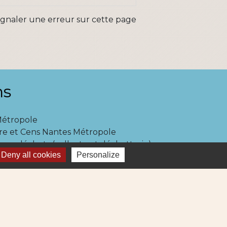
ignaler une erreur sur cette page
ns
Métropole
re et Cens Nantes Métropole
ue : déchets (collecte et déchetterie)
Deny all cookies
Personalize
igne 69
ne Lila 320
-
Gestion des cookies