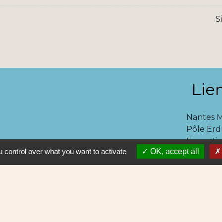
S
Lie
Nantes 
Pôle Erd
En pratiq
 control over what you want to activate
OK, accept all
NAOLIB L
Aleop Lig
olitique de confidentialité
-
Accessibilité
-
Plan du site