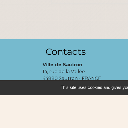
Contacts
Ville de Sautron
14, rue de la Vallée
44880 Sautron - FRANCE
+33 2 51 77 86 86
This site uses cookies and gives you
Contact par formulaire
Mentions légales
-
P