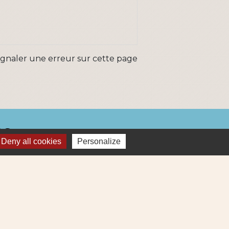
ignaler une erreur sur cette page
ns
Deny all cookies
Personalize
Métropole
re et Cens Nantes Métropole
ue : déchets (collecte et déchetterie)
igne 69
ne Lila 320