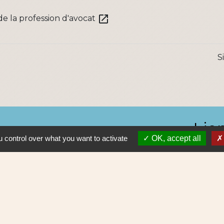
open_in_new
de la profession d'avocat
S
Lie
 control over what you want to activate
OK, accept all
Nantes 
Pôle Erd
En pratiq
NAOLIB L
Aleop Lig