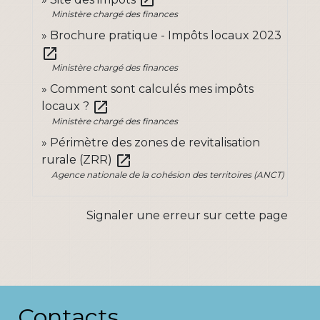
open_in_new
Ministère chargé des finances
Brochure pratique - Impôts locaux 2023
open_in_new
Ministère chargé des finances
Comment sont calculés mes impôts
open_in_new
locaux ?
Ministère chargé des finances
Périmètre des zones de revitalisation
open_in_new
rurale (ZRR)
Agence nationale de la cohésion des territoires (ANCT)
Signaler une erreur sur cette page
Contacts