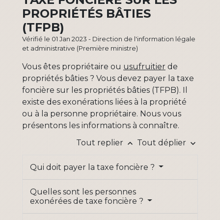
PROPRIÉTÉS BÂTIES
(TFPB)
Vérifié le 01 Jan 2023 - Direction de l'information légale
et administrative (Première ministre)
Vous êtes propriétaire ou
usufruitier
de
propriétés bâties ? Vous devez payer la taxe
foncière sur les propriétés bâties (TFPB). Il
existe des exonérations liées à la propriété
ou à la personne propriétaire. Nous vous
présentons les informations à connaître.
Tout replier
Tout déplier
keyboard_arrow_up
keyboard_arrow_down
Qui doit payer la taxe foncière ?
Quelles sont les personnes
exonérées de taxe foncière ?