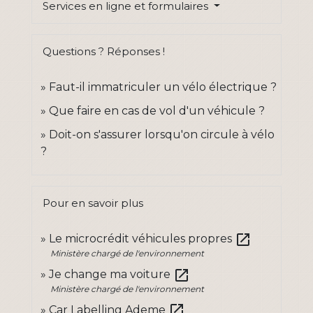
Services en ligne et formulaires
Questions ? Réponses !
Faut-il immatriculer un vélo électrique ?
Que faire en cas de vol d'un véhicule ?
Doit-on s'assurer lorsqu'on circule à vélo
?
Pour en savoir plus
open_in_new
Le microcrédit véhicules propres
Ministère chargé de l'environnement
open_in_new
Je change ma voiture
Ministère chargé de l'environnement
open_in_new
Car Labelling Ademe