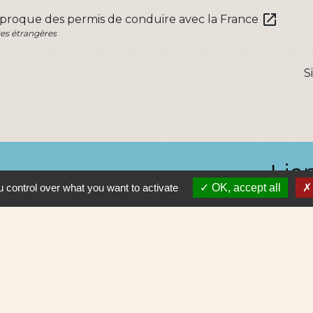
open_in_new
iproque des permis de conduire avec la France
res étrangères
S
Lie
 control over what you want to activate
OK, accept all
Nantes 
Pôle Erd
En pratiq
NAOLIB L
Aleop Lig