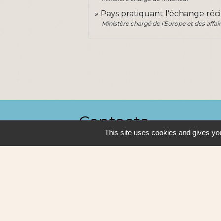
Pays pratiquant l'échange réc
Ministère chargé de l'Europe et des affai
Contacts
This site uses cookies and gives you
Ville de Sautron
14, rue de la Vallée
44880 Sautron - FRANCE
+33 2 51 77 86 86
Contact par formulaire