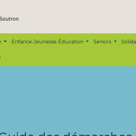
e
Enfance-Jeunesse-Éducation
Seniors
Solida
s