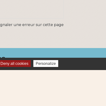
ignaler une erreur sur cette page
ns
Deny all cookies
Personalize
Métropole
re et Cens Nantes Métropole
ue : déchets (collecte et déchetterie)
igne 69
ne Lila 320