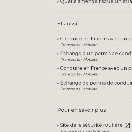
Quelle amende risque un étran
Et aussi
Conduire en France avec un 
Transports - Mobilité
Échange d'un permis de cond
Transports - Mobilité
Conduire en France avec un p
Transports - Mobilité
Échange de permis de conduire
Transports - Mobilité
Pour en savoir plus
open_in_new
Site de la sécurité routière
Ministère chargé de l'intérieur