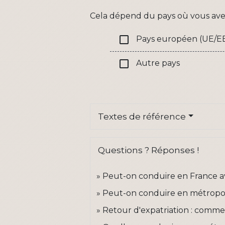
Cela dépend du pays où vous ave
check_box_outline_blank
Pays européen (UE/E
check_box_outline_blank
Autre pays
Textes de référence
Questions ? Réponses !
Peut-on conduire en France a
Peut-on conduire en métropol
Retour d'expatriation : commen